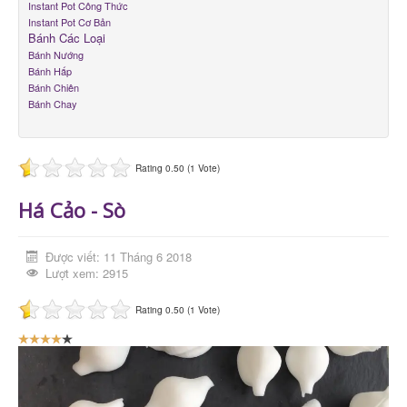
Instant Pot Công Thức
Instant Pot Cơ Bản
Bánh Các Loại
Bánh Nướng
Bánh Hấp
Bánh Chiên
Bánh Chay
Rating 0.50 (1 Vote)
Há Cảo - Sò
Được viết: 11 Tháng 6 2018
Lượt xem: 2915
Rating 0.50 (1 Vote)
B
ạ
n
đ
á