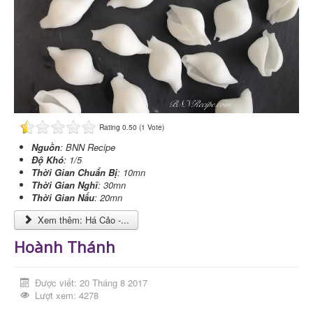
n
h
g
i
á
:
4
/
Rating 0.50 (1 Vote)
Nguồn
: BNN Recipe
5
Độ Khó
: 1/5
Thời Gian Chuẩn Bị
: 10mn
Thời Gian Nghĩ
: 30mn
Thời Gian Nấu
: 20mn
Xem thêm: Há Cảo -...
Hoành Thánh
Được viết: 20 Tháng 8 2017
Lượt xem: 4278