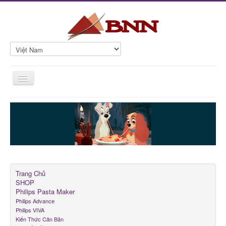
Toggle
Navigation
Trang Chủ
SHOP
Philips Pasta Maker
Món Mặn
Món Chay
Trang Chủ
SHOP
Món Bảo Quản
Philips Pasta Maker
Philips Advance
Rau Củ Hạt
Philips VIVA
Kiến Thức Căn Bản
Hữu Ích