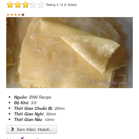
Rating 3.13 (4 Votes)
B
ạ
n
đ
á
n
h
g
i
á
:
4
/
Nguồn
: BNN Recipe
Độ Khó
: 3/5
5
Thời Gian Chuẩn Bị
: 20mn
Thời Gian Nghĩ
: 30mn
Thời Gian Nấu
: 10mn
Xem thêm: Hoành...