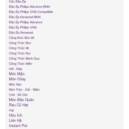
Các Đầu Ép
Đầu Ép Philips Advance BNN
Liên Hệ
Đầu Ép Philips VIVA Compatible
Đầu Ép Kenwood BNN
Instant Pot
Đầu Ép Philips Advance
Đầu Ép Philips VIVA
Bánh Các Loại
Đầu Ép Kenwood
Công thức Bún Mì
Công Thức Bún
Công Thức Mì
Công Thức Nui
Công Thức Bánh Quy
Công Thức Miến
Hỏi - Đáp
Món Mặn
Món Chay
Món Xào
Món Trộn - Gỏi - Mắm
Chả - Mì Căn
Món Bảo Quản
Rau Củ Hạt
Hạt
Hữu Ích
Liên Hệ
Instant Pot