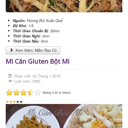
3
/
Nguồn
: Hương Bùi Xuân Quế
Độ Khó
: 1/5
5
Thời Gian Chuẩn Bị
: 20mn
Thời Gian Nghĩ
: 0mn
Thời Gian Nấu
: 0mn
Xem thêm: Mắm Rau Củ
Mì Căn Gluten Bột Mì
Được viết: 02 Tháng 1 2018
Lượt xem: 2063
Rating 3.50 (3 Votes)
B
ạ
n
đ
á
n