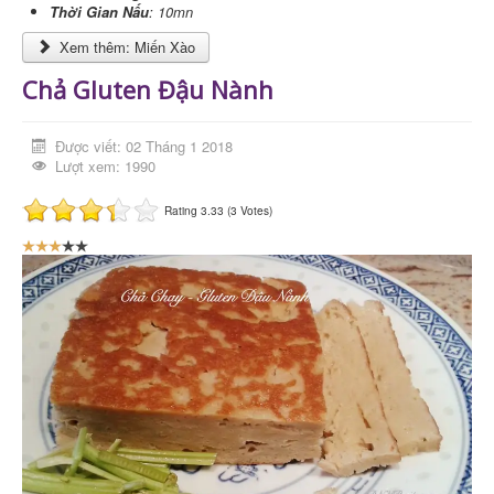
Thời Gian Nấu
: 10mn
Xem thêm: Miến Xào
Chả Gluten Đậu Nành
Được viết: 02 Tháng 1 2018
Lượt xem: 1990
Rating 3.33 (3 Votes)
B
ạ
n
đ
á
n
h
g
i
á
:
3