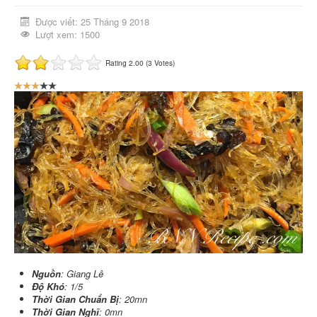
Được viết: 25 Tháng 9 2018
Lượt xem: 1500
Rating 2.00 (3 Votes)
B
ạ
n
đ
á
n
h
g
i
á
:
3
/
Nguồn
: Giang Lê
Độ Khó
: 1/5
5
Thời Gian Chuẩn Bị
: 20mn
Thời Gian Nghĩ
: 0mn