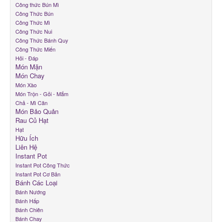
Công thức Bún Mì
Công Thức Bún
Liên Hệ
Công Thức Mì
Instant Pot
Công Thức Nui
Công Thức Bánh Quy
Bánh Các Loại
Công Thức Miến
Hỏi - Đáp
Món Mặn
Món Chay
Món Xào
Món Trộn - Gỏi - Mắm
Chả - Mì Căn
Món Bảo Quản
Rau Củ Hạt
Hạt
Hữu Ích
Liên Hệ
Instant Pot
Instant Pot Công Thức
Instant Pot Cơ Bản
Bánh Các Loại
Bánh Nướng
Bánh Hấp
Bánh Chiên
Bánh Chay