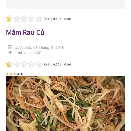
Rating 0.50 (1 Vote)
Mắm Rau Củ
Được viết: 08 Tháng 10 2018
Lượt xem: 1130
Rating 0.50 (1 Vote)
B
ạ
n
đ
á
n
h
g
i
á
: