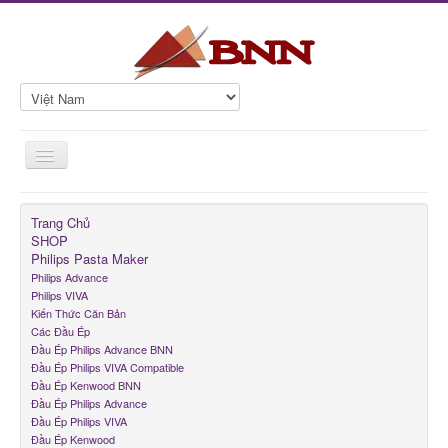
Toggle
Navigation
Trang Chủ
Trang Chủ
SHOP
SHOP
Philips Pasta Maker
Philips Pasta Maker
Philips Advance
Philips VIVA
Món Mặn
Kiến Thức Căn Bản
Các Đầu Ép
Món Chay
Đầu Ép Philips Advance BNN
Đầu Ép Philips VIVA Compatible
Món Bảo Quản
Đầu Ép Kenwood BNN
Đầu Ép Philips Advance
Rau Củ Hạt
Đầu Ép Philips VIVA
Đầu Ép Kenwood
Hữu Ích