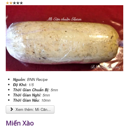
B
ạ
n
đ
á
n
h
g
i
á
:
2
/
Nguồn
: BNN Recipe
Độ Khó
: 1/5
5
Thời Gian Chuẩn Bị
: 5mn
Thời Gian Nghĩ
: 5mn
Thời Gian Nấu
: 10mn
Xem thêm: Mì Căn...
Miến Xào